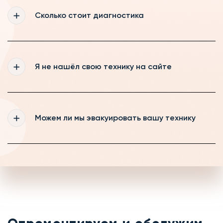
поэтому делаем скидки нашим постоянным
Сколько стоит диагностика
клиентам и пенсионерам
Если вы ремонтируете технику у нас, то
диагностика для Вас будет бесплатной,
Я не нашёл свою технику на сайте
если же вы будете забирать технику, то
диагностика будет стоить от 490 рублей
Мы регулярно обновляем информацию на
нашем сайте, если же Вам всё-таки не
Можем ли мы эвакуировать вашу технику
удалось найти свою технику, то оставьте
заявку на обратный звонок и наш менеджер
с радостью Вас проконсультирует
Если на выезде мастер не сможет
устранить неисправность на месте, то мы
можем забрать вашу технику в сервис и
отремонтировать её тут