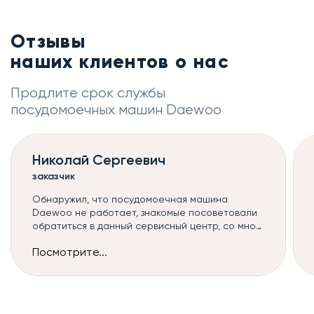
Отзывы
наших клиентов о нас
Продлите срок службы
посудомоечных машин Daewoo
Николай Сергеевич
заказчик
Обнаружил, что посудомоечная машина
Daewoo не работает, знакомые посоветовали
обратиться в данный сервисный центр, со мной
связался оператор и назначил мастера, к
Посмотрите...
сожалению, такой ремонт посудомоечных
машин можно сделать только в сервисе, но
починили всё быстро и без дополнительных
наценок