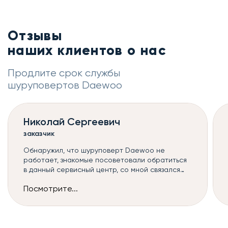
Отзывы
наших клиентов о нас
Продлите срок службы
шуруповертов Daewoo
Николай Сергеевич
заказчик
Обнаружил, что шуруповерт Daewoo не
работает, знакомые посоветовали обратиться
в данный сервисный центр, со мной связался
оператор и назначил мастера, к сожалению,
Посмотрите...
такой ремонт шуруповертов можно сделать
только в сервисе, но починили всё быстро и без
дополнительных наценок