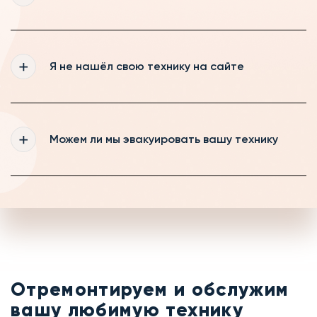
клиентам и пенсионерам
Если вы ремонтируете технику у нас, то
диагностика для Вас будет бесплатной,
Я не нашёл свою технику на сайте
если же вы будете забирать технику, то
диагностика будет стоить от 490 рублей
Мы регулярно обновляем информацию на
нашем сайте, если же Вам всё-таки не
Можем ли мы эвакуировать вашу технику
удалось найти свою технику, то оставьте
заявку на обратный звонок и наш менеджер
с радостью Вас проконсультирует
Если на выезде мастер не сможет
устранить неисправность на месте, то мы
можем забрать вашу технику в сервис и
отремонтировать её тут
Отремонтируем и обслужим
вашу любимую технику