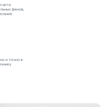
асчета
льных фенов,
исание
но и точно в
ехнику