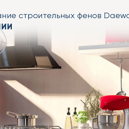
ание строительных фенов Daew
НИИ