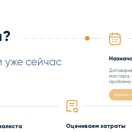
м?
Назнач
 уже сейчас
Договарив
мастера, 
проблему
Запись 
Оцениваем затраты
иалиста