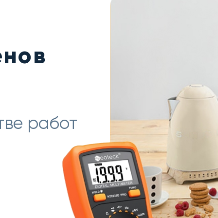
енов
тве работ