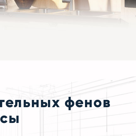
тельных фенов
усы