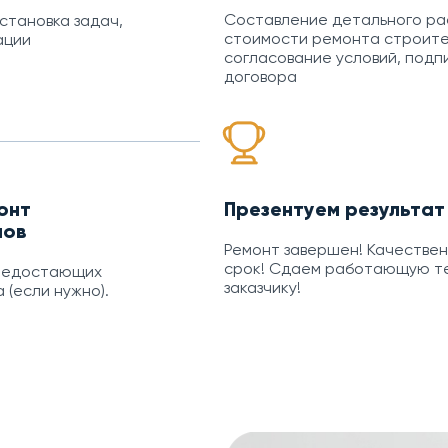
Составление детального р
остановка задач,
стоимости ремонта строите
ации
согласование условий, подп
договора
онт
Презентуем результат
нов
Ремонт завершен! Качествен
срок! Сдаем работающую т
 недостающих
заказчику!
 (если нужно).